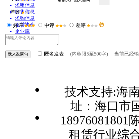
求租信息
出售信息
差评
求购信息
租赁协会
好评
中评
差评
企业库
行业展会
资讯中心
匿名发表
(内容限5至500字) 当前已经
技术支持:海
址：海口市国
1897608180
租赁行业综合门