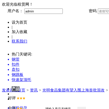
欢迎光临租赁网！
用户名：
密码
设为首页
|
加入收藏
|
联系我们
热门关键词:
钢管
扣件
盘扣
钢跳板
快速架顶托
产品
产品
发表评论
首页
>
资讯
>
光明食品集团有望入围上海首批混改
>
供应
好评
企业
出租信息
中评