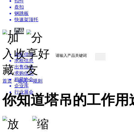
扣件
盘扣
钢跳板
快速架顶托
产品
产品
供应
企业
出租信息
求租信息
出售信息
求购信息
租赁协会
首页
>
资讯
>
规则
企业库
行业展会
你知道塔吊的工作用
资讯中心