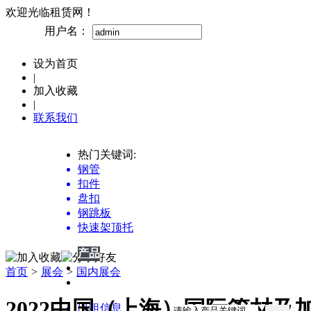
欢迎光临租赁网！
用户名：
设为首页
|
加入收藏
|
联系我们
热门关键词:
钢管
扣件
盘扣
钢跳板
快速架顶托
产品
产品
供应
首页
>
展会
>
国内展会
企业
2022中国（上海）国际管材及
出租信息