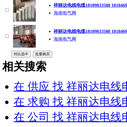
祥丽达电线电缆
18189833588 181846
海南电气网
祥丽达电线电缆
18189833588 181846
海南电气网
相关搜索
在
供应
找 祥丽达电线
在
求购
找 祥丽达电线
在
公司
找 祥丽达电线