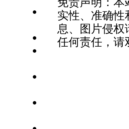
免责声明：本
实性、准确性
息、图片侵权
任何责任，请