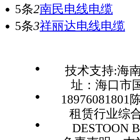
5条
2
南民电线电缆
5条
3
祥丽达电线电缆
技术支持:海
址：海口市国
1897608180
租赁行业综合门
DESTOON B2