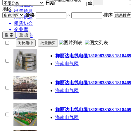
日期
至
求租信息
地区
出售信息
价格
~
排序
求购信息
租赁协会
企业库
行业展会
资讯中心
祥丽达电线电缆
18189833588 181846
海南电气网
祥丽达电线电缆
18189833588 181846
海南电气网
祥丽达电线电缆
18189833588 181846
海南电气网