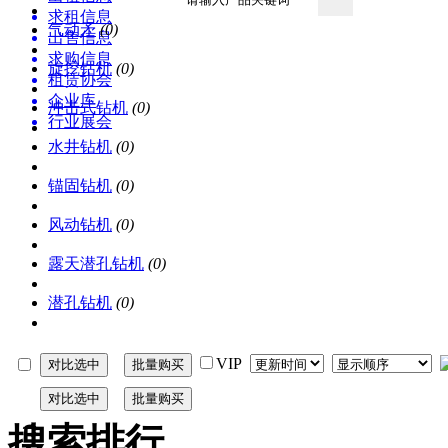
求租信息
气动矛
(0)
出售信息
求购信息
旋挖钻机
(0)
租赁协会
企业库
冲击式钻机
(0)
行业展会
资讯中心
水井钻机
(0)
锚固钻机
(0)
风动钻机
(0)
露天潜孔钻机
(0)
潜孔钻机
(0)
VIP
搜索排行