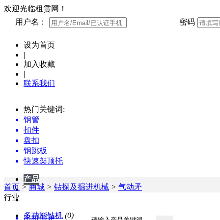
欢迎光临租赁网！
用户名：
密码
设为首页
|
加入收藏
|
联系我们
热门关键词:
钢管
扣件
盘扣
钢跳板
快速架顶托
产品
产品
首页
>
商城
>
钻探及掘进机械
>
气动矛
供应
行业
企业
多功能钻机
(0)
出租信息