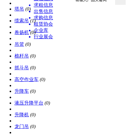
求租信息
塔吊
(0)
出售信息
求购信息
缆索吊
(1)
租赁协会
企业库
卷扬机
(0)
行业展会
资讯中心
吊篮
(0)
桅杆吊
(0)
抓斗吊
(0)
高空作业车
(0)
升降车
(0)
液压升降平台
(0)
升降机
(0)
龙门吊
(0)