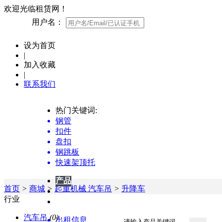
欢迎光临租赁网！
用户名：
设为首页
|
加入收藏
|
联系我们
热门关键词:
钢管
扣件
盘扣
钢跳板
快速架顶托
产品
产品
首页
>
商城
>
起重机械 汽车吊
>
升降车
供应
行业
企业
汽车吊
(0)
出租信息